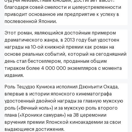
будучи неизвестным юношей, достигает высот:
благодаря совей смелости и целеустремленности
приводит основанное им предприятие к успеху в
послевоенной Японии.
Этот роман, являющийся достойным примером
драматического жанра, в 2013 году был удостоен
награды на 10-ой книжной премии как роман на
основе реальных событий, который на сегодняшний
день стал бестселлером, проданным общим
тиражом более 4 000 000 экземпляров с момента
издания.
Роль Тецудзо Куниока исполнил Дзюнъити Окада,
впервые в истории японского кинематографа
удостоенный двойной награды за главную мужскую
роль («Вечный ноль») и за мужскую роль второго
плана («Хроники самурая») на 38 церемонии
вручения премии Японской киноакадемии за свои
выдающиеся достижения.