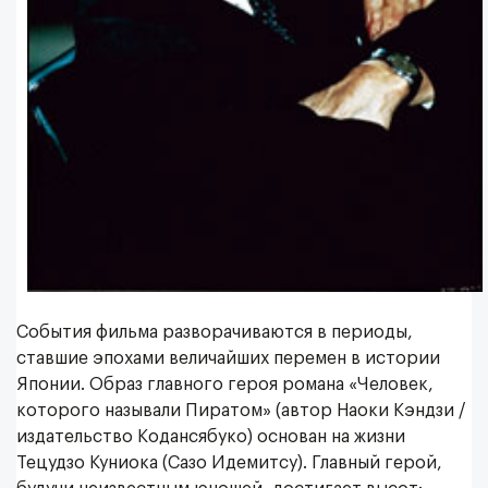
События фильма разворачиваются в периоды,
ставшие эпохами величайших перемен в истории
Японии. Образ главного героя романа «Человек,
которого называли Пиратом» (автор Наоки Кэндзи /
издательство Кодансябуко) основан на жизни
Тецудзо Куниока (Сазо Идемитсу). Главный герой,